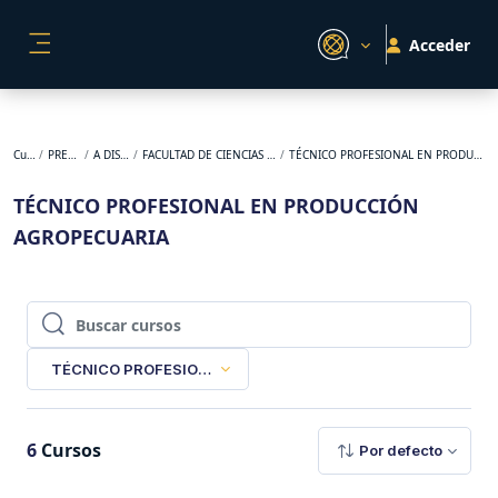
Salta al contenido principal
Acceder
PANEL LATERAL
Cursos
PREGRADO
A DISTANCIA
FACULTAD DE CIENCIAS AGROPECUARIAS
TÉCNICO PROFESIONAL EN PRODUCCIÓN AGROPECUARIA
TÉCNICO PROFESIONAL EN PRODUCCIÓN
AGROPECUARIA
Buscar cursos
Buscar cursos
TÉCNICO PROFESIONAL EN PRODUCCIÓN AGROPECUARIA
6
Cursos
Por defecto