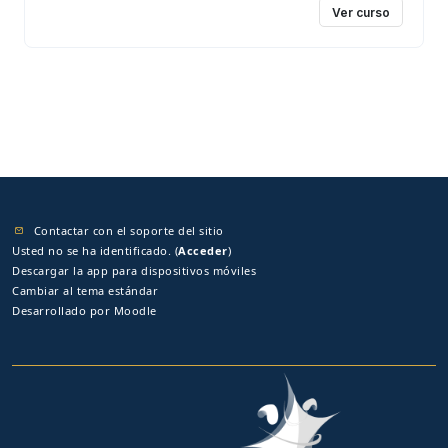
Ver curso
perfil del egresado desde la comprensión de los
procesos de producción animal a partir del
reconocimiento de los conceptos fundamentales de
la forma y función del sistema (órganos y
estructuras) que intervienen en la ingestión y
alimentación de las especies doméstica, rumiantes,
porcinas y gallináceas, en coherencia con la
naturaleza de las prácticas de producción asociadas
a la agricultura y a la producción animal.
Contactar con el soporte del sitio
Usted no se ha identificado. (
Acceder
)
Descargar la app para dispositivos móviles
Cambiar al tema estándar
Desarrollado por
Moodle