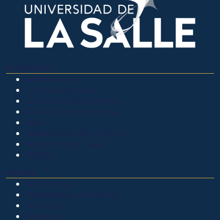
OTROS SITIOS
Admisiones
Ciencia Unisalle
Clínica de Optometría
Clínica de Veterinaria
LIAC
Laboratorio de análisis
Museo de La Salle
PQRSF
EXPLORA
Biblioteca
Calendario académico
Noticias
Eventos