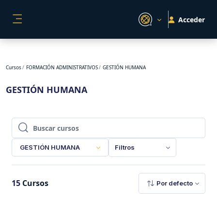
Salta al contenido principal
Acceder
PANEL LATERAL
Cursos
FORMACIÓN ADMINISTRATIVOS
GESTIÓN HUMANA
GESTIÓN HUMANA
Buscar cursos
Buscar cursos
GESTIÓN HUMANA
Filtros
15
Cursos
Por defecto