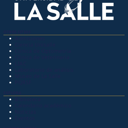
OTROS SITIOS
Admisiones
Ciencia Unisalle
Clínica de Optometría
Clínica de Veterinaria
LIAC
Laboratorio de análisis
Museo de La Salle
PQRSF
EXPLORA
Biblioteca
Calendario académico
Noticias
Eventos