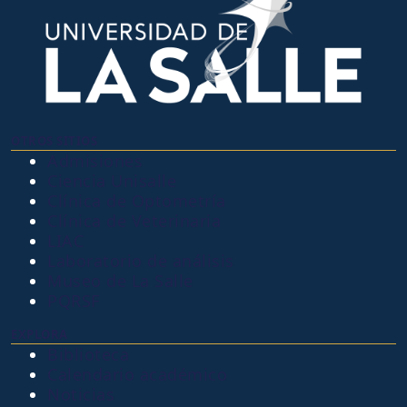
OTROS SITIOS
Admisiones
Ciencia Unisalle
Clínica de Optometría
Clínica de Veterinaria
LIAC
Laboratorio de análisis
Museo de La Salle
PQRSF
EXPLORA
Biblioteca
Calendario académico
Noticias