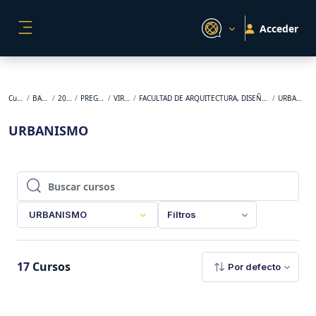
Salta al contenido principal
Acceder
PANEL LATERAL
Cursos
BACKUP
2026-1
PREGRADO
VIRTUAL
FACULTAD DE ARQUITECTURA, DISEÑO Y URBANISMO
URBANISMO
URBANISMO
Buscar cursos
Buscar cursos
URBANISMO
Filtros
17
Cursos
Por defecto