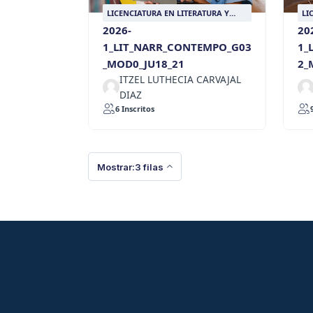
LICENCIATURA EN LITERATURA Y
LI
LENGUA CASTELLANA
LE
2026-
20
1_LIT_NARR_CONTEMPO_G03
1_
_MOD0_JU18_21
2_
ITZEL LUTHECIA CARVAJAL
DIAZ
6 Inscritos
Mostrar:3 filas