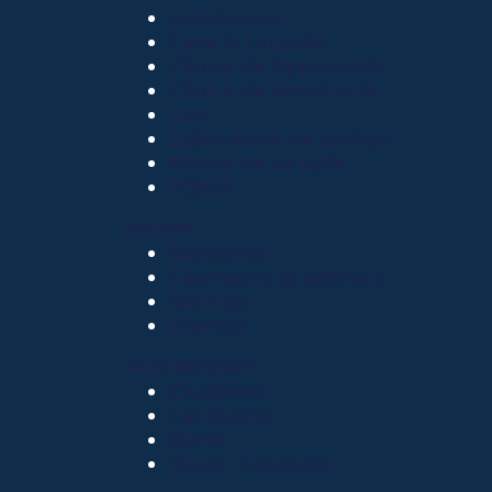
Admisiones
Ciencia Unisalle
Clínica de Optometría
Clínica de Veterinaria
LIAC
Laboratorio de análisis
Museo de La Salle
PQRSF
EXPLORA
Biblioteca
Calendario académico
Noticias
Eventos
NUESTRAS SEDES
Chapinero
Candelaria
Norte
Yopal - Casanare