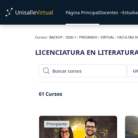
Salta al contenido principal
Unisalle
Virtual
Página Principal
Docentes
Estudia
Cursos
BACKUP
2026-1
PREGRADO
VIRTUAL
FACULTAD D
LICENCIATURA EN LITERATUR
LI
Buscar cursos
Buscar cursos
61
Cursos
Principiante