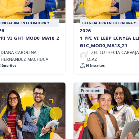
CENCIATURA EN LITERATURA Y
LICENCIATURA EN LITERATURA Y
NGUA CASTELLANA
LENGUA CASTELLANA
26-
2026-
PPI_VI_GHT_MOD0_MA18_2
1_PPI_VI_LEBP_LCNYEA_LL
G1C_MOD0_MA18_21
DIANA CAROLINA
ITZEL LUTHECIA CARVAJA
HERNANDEZ MACHUCA
DIAZ
8 Inscritos
16 Inscritos
Principiante