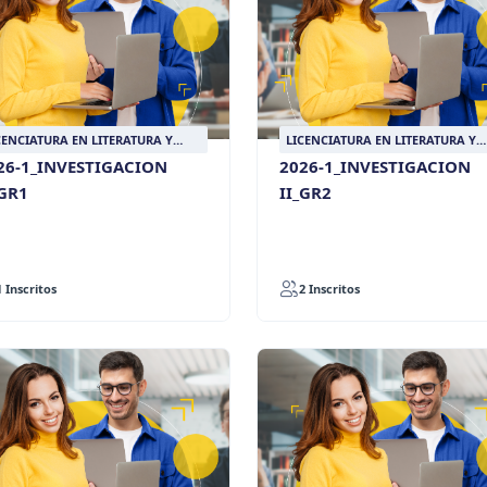
CENCIATURA EN LITERATURA Y
LICENCIATURA EN LITERATURA Y
NGUA CASTELLANA
LENGUA CASTELLANA
26-1_INVESTIGACION
2026-1_INVESTIGACION
_GR1
II_GR2
1 Inscritos
2 Inscritos