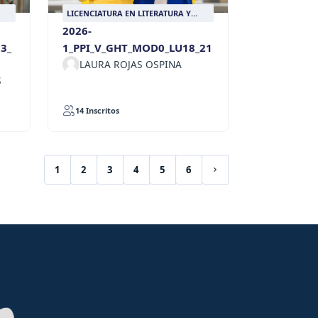
LICENCIATURA EN LITERATURA Y
LENGUA CASTELLANA
2026-
3_
1_PPI_V_GHT_MOD0_LU18_21
LAURA ROJAS OSPINA
S
14 Inscritos
1
2
3
4
5
6
(current)
Siguiente página