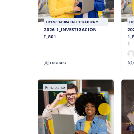
LICENCIATURA EN LITERATURA Y
LI
LENGUA CASTELLANA
LE
2026-1_INVESTIGACION
20
I_G01
1_
1
1 Inscritos
Principiante