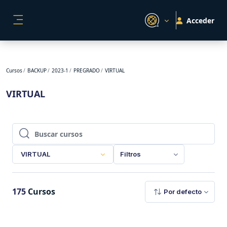
Salta al contenido principal
Acceder
PANEL LATERAL
Cursos
BACKUP
2023-1
PREGRADO
VIRTUAL
VIRTUAL
Buscar cursos
Buscar cursos
VIRTUAL
Filtros
175
Cursos
Por defecto