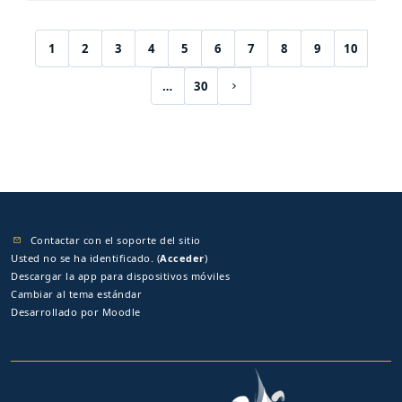
1
2
3
4
5
6
7
8
9
10
(current)
…
30
Siguiente página
Contactar con el soporte del sitio
Usted no se ha identificado. (
Acceder
)
Descargar la app para dispositivos móviles
Cambiar al tema estándar
Desarrollado por
Moodle