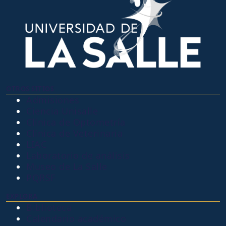
OTROS SITIOS
Admisiones
Ciencia Unisalle
Clínica de Optometría
Clínica de Veterinaria
LIAC
Laboratorio de análisis
Museo de La Salle
PQRSF
EXPLORA
Biblioteca
Calendario académico