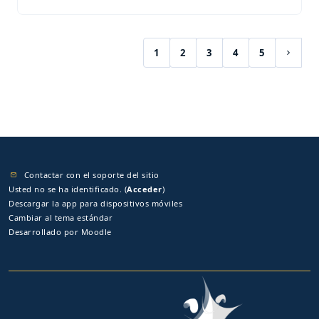
1
2
3
4
5
(current)
Siguie
Contactar con el soporte del sitio
Usted no se ha identificado. (
Acceder
)
Descargar la app para dispositivos móviles
Cambiar al tema estándar
Desarrollado por
Moodle