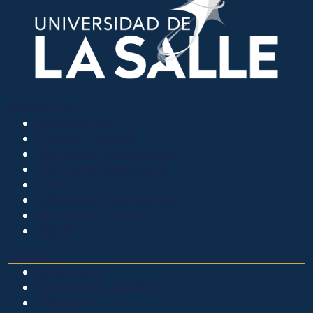
OTROS SITIOS
Admisiones
Ciencia Unisalle
Clínica de Optometría
Clínica de Veterinaria
LIAC
Laboratorio de análisis
Museo de La Salle
PQRSF
EXPLORA
Biblioteca
Calendario académico
Noticias