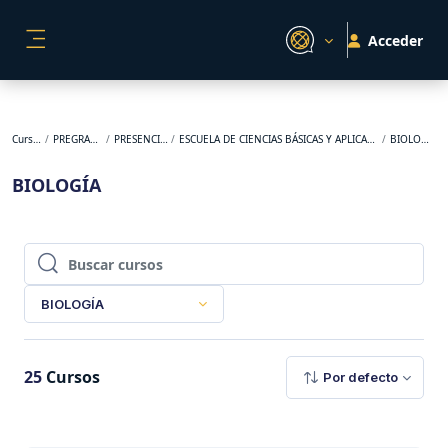
Salta al contenido principal
Acceder
PANEL LATERAL
Cursos
PREGRADO
PRESENCIAL
ESCUELA DE CIENCIAS BÁSICAS Y APLICADAS
BIOLOGÍA
BIOLOGÍA
Buscar cursos
Buscar cursos
BIOLOGÍA
25
Cursos
Por defecto