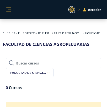
Salta al contenido principal
Acceder
PANEL LATERAL
Cursos
BACKUP
2024-2
PREGRADO
DIRECCION DE CURRICULO APRENDIZAJE Y EVALUACION
PRUEBAS RESULTADOS DE APRENDIZAJE MESOCURRICULARES
FACULTAD DE CIENCIAS AGROPECUARIAS
FACULTAD DE CIENCIAS AGROPECUARIAS
Buscar cursos
Buscar cursos
FACULTAD DE CIENCIAS AGROPECUARIAS
0
Cursos