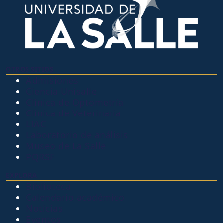
OTROS SITIOS
Admisiones
Ciencia Unisalle
Clínica de Optometría
Clínica de Veterinaria
LIAC
Laboratorio de análisis
Museo de La Salle
PQRSF
EXPLORA
Biblioteca
Calendario académico
Noticias
Eventos