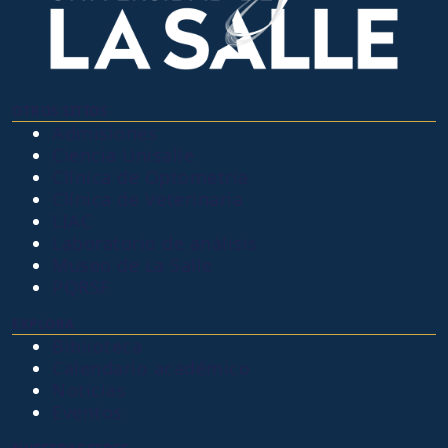
OTROS SITIOS
Admisiones
Ciencia Unisalle
Clínica de Optometría
Clínica de Veterinaria
LIAC
Laboratorio de análisis
Museo de La Salle
PQRSF
EXPLORA
Biblioteca
Calendario académico
Noticias
Eventos