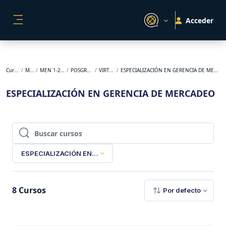
Salta al contenido principal
Acceder
PANEL LATERAL
Cursos
MEN
MEN 1-2024
POSGRADO
VIRTUAL
ESPECIALIZACIÓN EN GERENCIA DE MERCADEO
ESPECIALIZACIÓN EN GERENCIA DE MERCADEO
Buscar cursos
Buscar cursos
ESPECIALIZACIÓN EN GERENCIA DE MERCADEO
8
Cursos
Por defecto