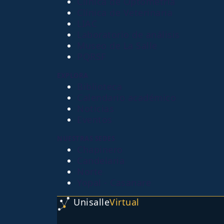
Clínica de Optometría
Clínica de Veterinaria
LIAC
Laboratorio de análisis
Museo de La Salle
PQRSF
EXPLORA
Biblioteca
Calendario académico
Noticias
Eventos
NUESTRAS SEDES
Chapinero
Candelaria
Norte
Yopal - Casanare
Unisalle
Virtual