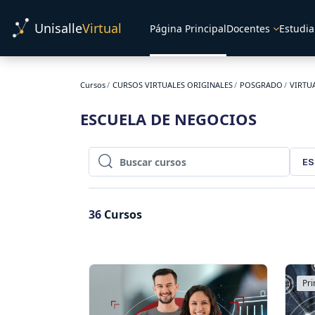
Salta al contenido principal
Unisalle
Virtual
Página Principal
Docentes
Estudia
Cursos
CURSOS VIRTUALES ORIGINALES
POSGRADO
VIRTU
ESCUELA DE NEGOCIOS
ES
Buscar cursos
Buscar cursos
36
Cursos
Pri