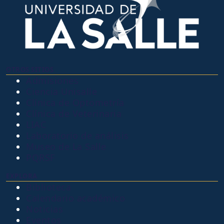
OTROS SITIOS
Admisiones
Ciencia Unisalle
Clínica de Optometría
Clínica de Veterinaria
LIAC
Laboratorio de análisis
Museo de La Salle
PQRSF
EXPLORA
Biblioteca
Calendario académico
Noticias
Eventos