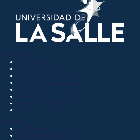
OTROS SITIOS
Admisiones
Ciencia Unisalle
Clínica de Optometría
Clínica de Veterinaria
LIAC
Laboratorio de análisis
Museo de La Salle
PQRSF
EXPLORA
Biblioteca
Calendario académico