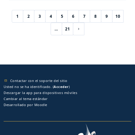
1
2
3
4
5
6
7
8
9
10
(current)
…
21
Siguiente página
Contactar con el soporte del sitio
Usted no se ha identificado. (
Acceder
)
Descargar la app para dispositivos móviles
Cambiar al tema estándar
Desarrollado por
Moodle