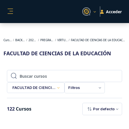
Salta al contenido principal
Acceder
PANEL LATERAL
Cursos
BACKUP
2026-1
PREGRADO
VIRTUAL
FACULTAD DE CIENCIAS DE LA EDUCACIÓN
FACULTAD DE CIENCIAS DE LA EDUCACIÓN
Buscar cursos
Buscar cursos
FACULTAD DE CIENCIAS DE LA EDUCACIÓN
Filtros
122
Cursos
Por defecto