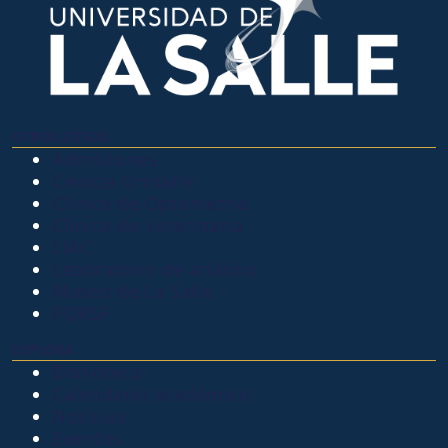
OTROS SITIOS
Admisiones
Ciencia Unisalle
Clínica de Optometría
Clínica de Veterinaria
LIAC
Laboratorio de análisis
Museo de La Salle
PQRSF
EXPLORA
Biblioteca
Calendario académico
Noticias
Eventos