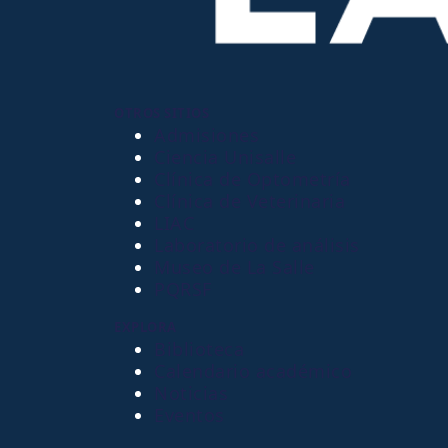
OTROS SITIOS
Admisiones
Ciencia Unisalle
Clínica de Optometría
Clínica de Veterinaria
LIAC
Laboratorio de análisis
Museo de La Salle
PQRSF
EXPLORA
Biblioteca
Calendario académico
Noticias
Eventos