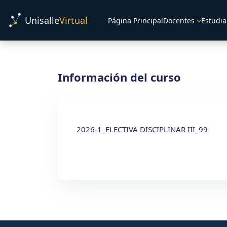
Salta al contenido principal
Unisalle
Virtual
Página Principal
Docentes
Estudia
Información del curso
2026-1_ELECTIVA DISCIPLINAR III_99