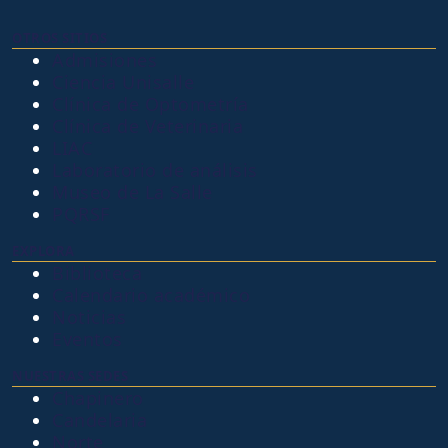
OTROS SITIOS
Admisiones
Ciencia Unisalle
Clínica de Optometría
Clínica de Veterinaria
LIAC
Laboratorio de análisis
Museo de La Salle
PQRSF
EXPLORA
Biblioteca
Calendario académico
Noticias
Eventos
NUESTRAS SEDES
Chapinero
Candelaria
Norte