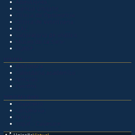
Admisiones
Ciencia Unisalle
Clínica de Optometría
Clínica de Veterinaria
LIAC
Laboratorio de análisis
Museo de La Salle
PQRSF
EXPLORA
Biblioteca
Calendario académico
Noticias
Eventos
NUESTRAS SEDES
Chapinero
Candelaria
Norte
Yopal - Casanare