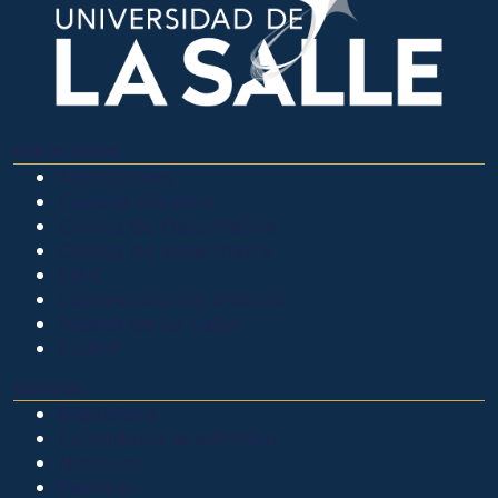
OTROS SITIOS
Admisiones
Ciencia Unisalle
Clínica de Optometría
Clínica de Veterinaria
LIAC
Laboratorio de análisis
Museo de La Salle
PQRSF
EXPLORA
Biblioteca
Calendario académico
Noticias
Eventos