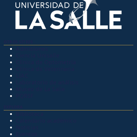
OTROS SITIOS
Admisiones
Ciencia Unisalle
Clínica de Optometría
Clínica de Veterinaria
LIAC
Laboratorio de análisis
Museo de La Salle
PQRSF
EXPLORA
Biblioteca
Calendario académico
Noticias
Eventos