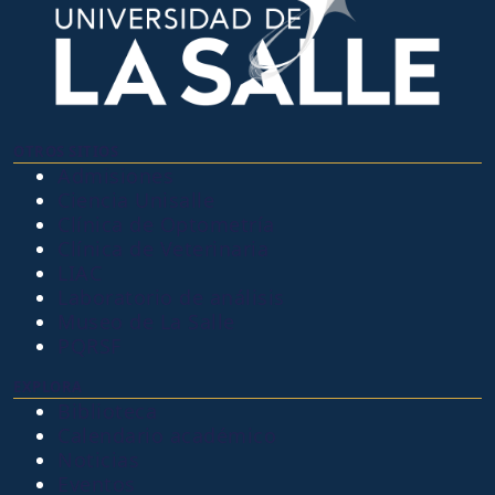
OTROS SITIOS
Admisiones
Ciencia Unisalle
Clínica de Optometría
Clínica de Veterinaria
LIAC
Laboratorio de análisis
Museo de La Salle
PQRSF
EXPLORA
Biblioteca
Calendario académico
Noticias
Eventos