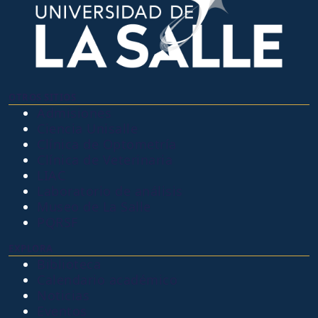
OTROS SITIOS
Admisiones
Ciencia Unisalle
Clínica de Optometría
Clínica de Veterinaria
LIAC
Laboratorio de análisis
Museo de La Salle
PQRSF
EXPLORA
Biblioteca
Calendario académico
Noticias
Eventos