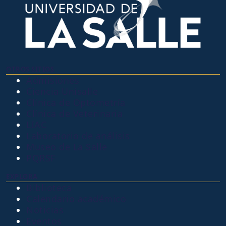
OTROS SITIOS
Admisiones
Ciencia Unisalle
Clínica de Optometría
Clínica de Veterinaria
LIAC
Laboratorio de análisis
Museo de La Salle
PQRSF
EXPLORA
Biblioteca
Calendario académico
Noticias
Eventos