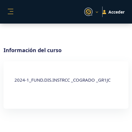
Salta al contenido principal
Acceder
PANEL LATERAL
Información del curso
2024-1_FUND.DIS.INSTRCC _COGRADO _GR1JC