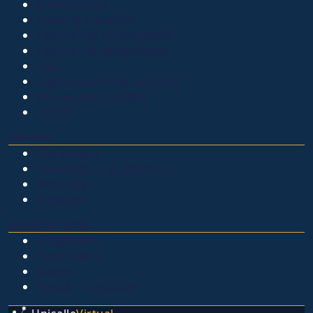
Admisiones
Ciencia Unisalle
Clínica de Optometría
Clínica de Veterinaria
LIAC
Laboratorio de análisis
Museo de La Salle
PQRSF
EXPLORA
Biblioteca
Calendario académico
Noticias
Eventos
NUESTRAS SEDES
Chapinero
Candelaria
Norte
Yopal - Casanare