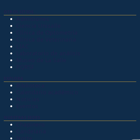
OTROS SITIOS
Admisiones
Ciencia Unisalle
Clínica de Optometría
Clínica de Veterinaria
LIAC
Laboratorio de análisis
Museo de La Salle
PQRSF
EXPLORA
Biblioteca
Calendario académico
Noticias
Eventos
NUESTRAS SEDES
Chapinero
Candelaria
Norte