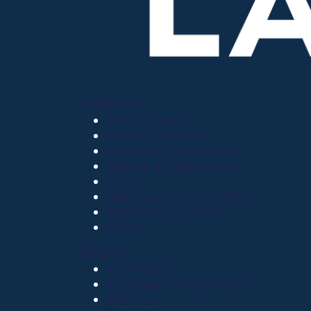
OTROS SITIOS
Admisiones
Ciencia Unisalle
Clínica de Optometría
Clínica de Veterinaria
LIAC
Laboratorio de análisis
Museo de La Salle
PQRSF
EXPLORA
Biblioteca
Calendario académico
Noticias