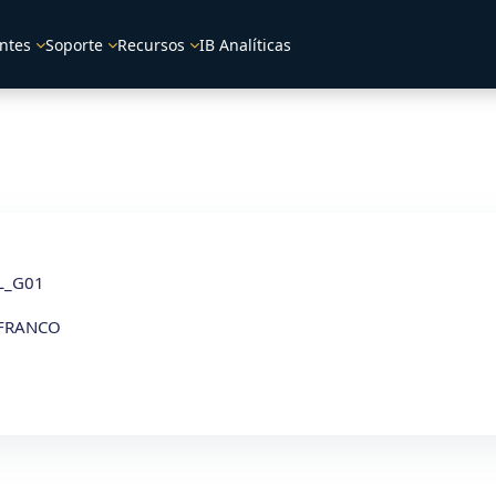
ntes
Soporte
Recursos
IB Analíticas
L_G01
 FRANCO