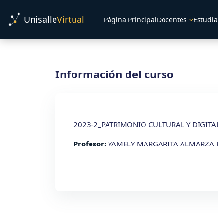
Salta al contenido principal
Unisalle
Virtual
Página Principal
Docentes
Estudia
Información del curso
2023-2_PATRIMONIO CULTURAL Y DIGITA
Profesor:
YAMELY MARGARITA ALMARZA