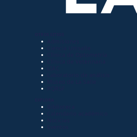
OTROS SITIOS
Admisiones
Ciencia Unisalle
Clínica de Optometría
Clínica de Veterinaria
LIAC
Laboratorio de análisis
Museo de La Salle
PQRSF
EXPLORA
Biblioteca
Calendario académico
Noticias
Eventos