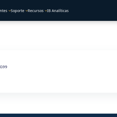
ntes
Soporte
Recursos
IB Analíticas
_G99