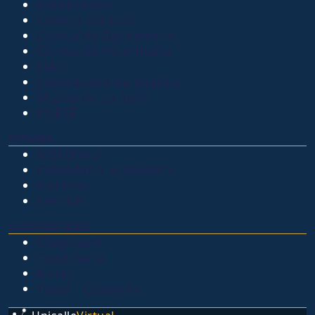
Admisiones
Ciencia Unisalle
Clínica de Optometría
Clínica de Veterinaria
LIAC
Laboratorio de análisis
Museo de La Salle
PQRSF
EXPLORA
Biblioteca
Calendario académico
Noticias
Eventos
NUESTRAS SEDES
Chapinero
Candelaria
Norte
Yopal - Casanare