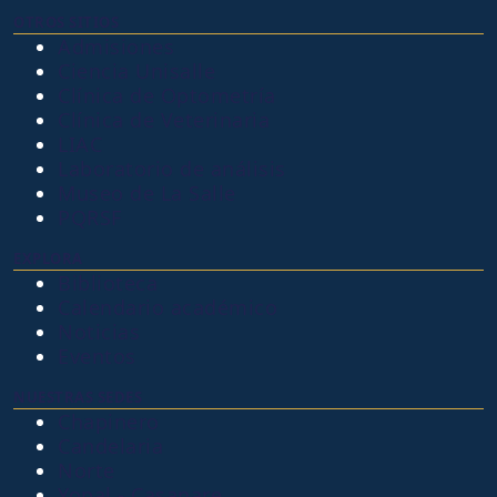
OTROS SITIOS
Admisiones
Ciencia Unisalle
Clínica de Optometría
Clínica de Veterinaria
LIAC
Laboratorio de análisis
Museo de La Salle
PQRSF
EXPLORA
Biblioteca
Calendario académico
Noticias
Eventos
NUESTRAS SEDES
Chapinero
Candelaria
Norte
Yopal - Casanare