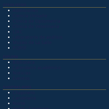
OTROS SITIOS
Admisiones
Ciencia Unisalle
Clínica de Optometría
Clínica de Veterinaria
LIAC
Laboratorio de análisis
Museo de La Salle
PQRSF
EXPLORA
Biblioteca
Calendario académico
Noticias
Eventos
NUESTRAS SEDES
Chapinero
Candelaria
Norte
Yopal - Casanare