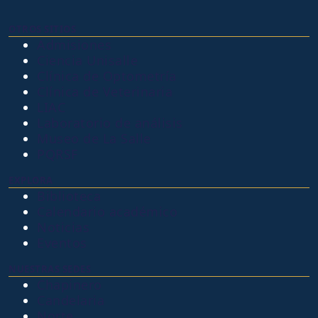
OTROS SITIOS
Admisiones
Ciencia Unisalle
Clínica de Optometría
Clínica de Veterinaria
LIAC
Laboratorio de análisis
Museo de La Salle
PQRSF
EXPLORA
Biblioteca
Calendario académico
Noticias
Eventos
NUESTRAS SEDES
Chapinero
Candelaria
Norte