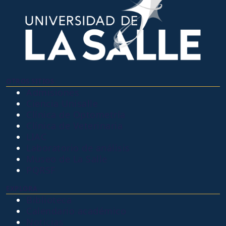
OTROS SITIOS
Admisiones
Ciencia Unisalle
Clínica de Optometría
Clínica de Veterinaria
LIAC
Laboratorio de análisis
Museo de La Salle
PQRSF
EXPLORA
Biblioteca
Calendario académico
Noticias