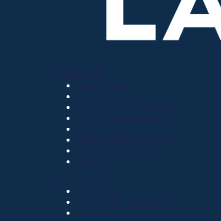
OTROS SITIOS
Admisiones
Ciencia Unisalle
Clínica de Optometría
Clínica de Veterinaria
LIAC
Laboratorio de análisis
Museo de La Salle
PQRSF
EXPLORA
Biblioteca
Calendario académico
Noticias