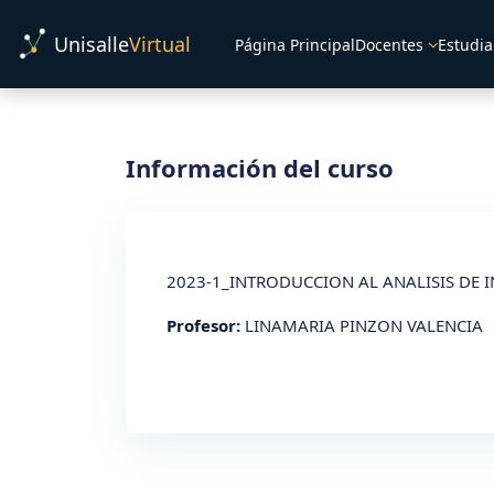
Salta al contenido principal
Unisalle
Virtual
Página Principal
Docentes
Estudia
Información del curso
2023-1_INTRODUCCION AL ANALISIS DE
Profesor:
LINAMARIA PINZON VALENCIA