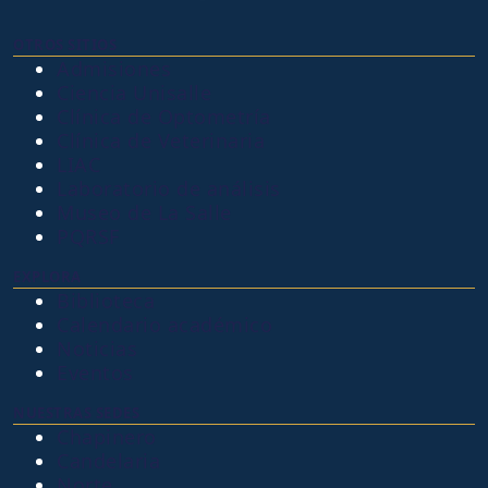
OTROS SITIOS
Admisiones
Ciencia Unisalle
Clínica de Optometría
Clínica de Veterinaria
LIAC
Laboratorio de análisis
Museo de La Salle
PQRSF
EXPLORA
Biblioteca
Calendario académico
Noticias
Eventos
NUESTRAS SEDES
Chapinero
Candelaria
Norte