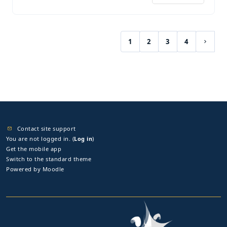
1
2
3
4
(current)
Next 
Contact site support
You are not logged in. (
Log in
)
Get the mobile app
Switch to the standard theme
Powered by
Moodle