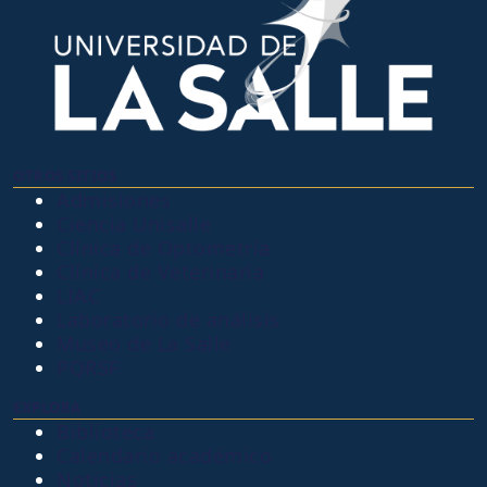
OTROS SITIOS
Admisiones
Ciencia Unisalle
Clínica de Optometría
Clínica de Veterinaria
LIAC
Laboratorio de análisis
Museo de La Salle
PQRSF
EXPLORA
Biblioteca
Calendario académico
Noticias