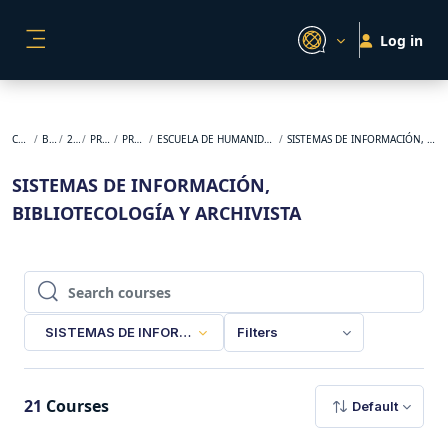
Skip to main content
Log in
SIDE PANEL
Courses
BACKUP
2025-1
PREGRADO
PRESENCIAL
ESCUELA DE HUMANIDADES Y ESTUDIOS SOCIALES
SISTEMAS DE INFORMACIÓN, BIBLIOTECOLOGÍA Y ARCHIVISTA
SISTEMAS DE INFORMACIÓN,
BIBLIOTECOLOGÍA Y ARCHIVISTA
Search courses
Search courses
SISTEMAS DE INFORMACIÓN, BIBLIOTECOLOGÍA Y ARCHIVIS
Filters
21
Courses
Default