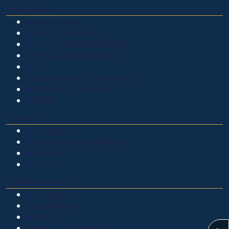
OTROS SITIOS
Admisiones
Ciencia Unisalle
Clínica de Optometría
Clínica de Veterinaria
LIAC
Laboratorio de análisis
Museo de La Salle
PQRSF
EXPLORA
Biblioteca
Calendario académico
Noticias
Eventos
NUESTRAS SEDES
Chapinero
Candelaria
Norte
Yopal - Casanare