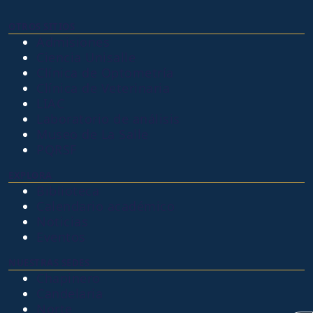
OTROS SITIOS
Admisiones
Ciencia Unisalle
Clínica de Optometría
Clínica de Veterinaria
LIAC
Laboratorio de análisis
Museo de La Salle
PQRSF
EXPLORA
Biblioteca
Calendario académico
Noticias
Eventos
NUESTRAS SEDES
Chapinero
Candelaria
Norte