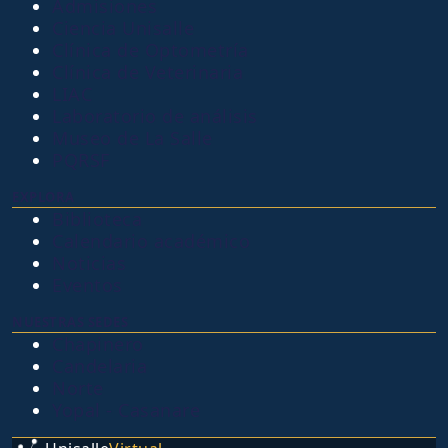
Admisiones
Ciencia Unisalle
Clínica de Optometría
Clínica de Veterinaria
LIAC
Laboratorio de análisis
Museo de La Salle
PQRSF
EXPLORA
Biblioteca
Calendario académico
Noticias
Eventos
NUESTRAS SEDES
Chapinero
Candelaria
Norte
Yopal - Casanare