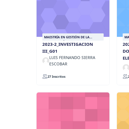
MAESTRÍA EN GESTIÓN DE LA
MA
INFORMACIÓN DOCUMENTAL
IN
2023-2_INVESTIGACION
20
III_G01
DO
LUIS FERNANDO SIERRA
EL
ESCOBAR
27 Inscritos