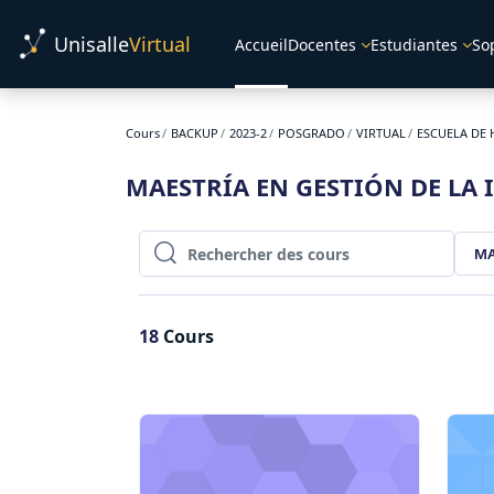
Passer au contenu principal
Unisalle
Virtual
Accueil
Docentes
Estudiantes
So
Cours
BACKUP
2023-2
POSGRADO
VIRTUAL
ESCUELA DE 
MAESTRÍA EN GESTIÓN DE L
MA
Rechercher des cours
Rechercher des cours
18
Cours