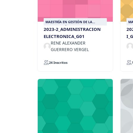
MAESTRÍA EN GESTIÓN DE LA
MA
INFORMACIÓN DOCUMENTAL
IN
2023-2_ADMINISTRACION
20
ELECTRONICA_G01
I_
RENE ALEXANDER
GUERRERO VERGEL
24 Inscritos