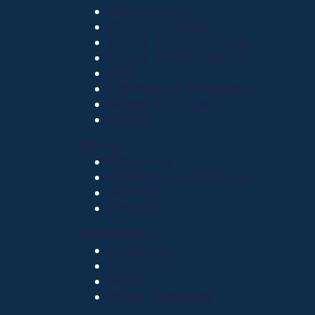
Admisiones
Ciencia Unisalle
Clínica de Optometría
Clínica de Veterinaria
LIAC
Laboratorio de análisis
Museo de La Salle
PQRSF
EXPLORA
Biblioteca
Calendario académico
Noticias
Eventos
NUESTRAS SEDES
Chapinero
Candelaria
Norte
Yopal - Casanare