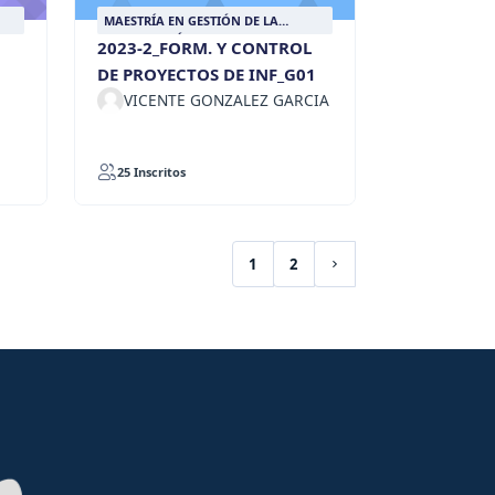
MAESTRÍA EN GESTIÓN DE LA
INFORMACIÓN DOCUMENTAL
2023-2_FORM. Y CONTROL
DE PROYECTOS DE INF_G01
VICENTE GONZALEZ GARCIA
25 Inscritos
1
2
(actuel)
Page suivante