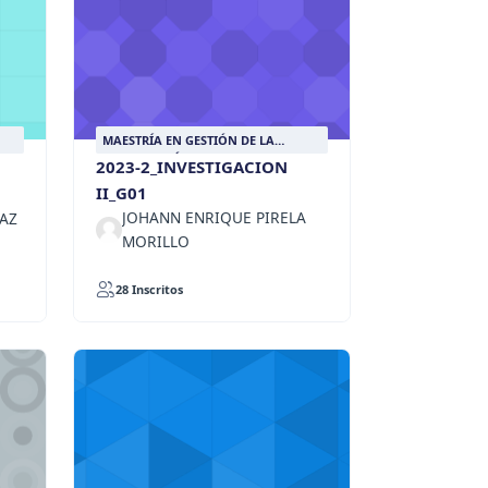
MAESTRÍA EN GESTIÓN DE LA
INFORMACIÓN DOCUMENTAL
2023-2_INVESTIGACION
II_G01
JOHANN ENRIQUE PIRELA
IAZ
MORILLO
28 Inscritos