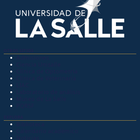
OTROS SITIOS
Admisiones
Ciencia Unisalle
Clínica de Optometría
Clínica de Veterinaria
LIAC
Laboratorio de análisis
Museo de La Salle
PQRSF
EXPLORA
Biblioteca
Calendario académico
Noticias