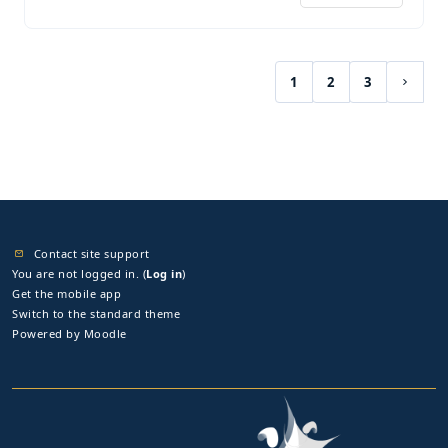
1
2
3
(current)
Next 
Contact site support
You are not logged in. (
Log in
)
Get the mobile app
Switch to the standard theme
Powered by
Moodle