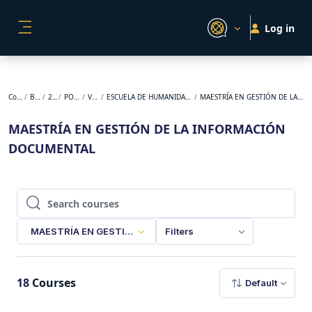
Skip to main content
Log in
SIDE PANEL
Courses
BACKUP
2023-2
POSGRADO
VIRTUAL
ESCUELA DE HUMANIDADES Y ESTUDIOS SOCIALES
MAESTRÍA EN GESTIÓN DE LA INFORMACIÓN DOCUMENTAL
MAESTRÍA EN GESTIÓN DE LA INFORMACIÓN
DOCUMENTAL
Search courses
Search courses
MAESTRÍA EN GESTIÓN DE LA INFORMACIÓN DOCUMENTAL
Filters
18
Courses
Default