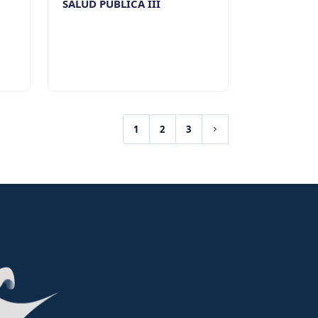
SALUD PÚBLICA III
1
2
3
(current)
Next page