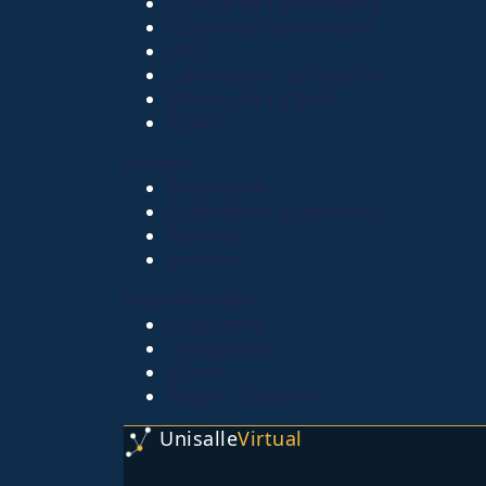
Clínica de Optometría
Clínica de Veterinaria
LIAC
Laboratorio de análisis
Museo de La Salle
PQRSF
EXPLORA
Biblioteca
Calendario académico
Noticias
Eventos
NUESTRAS SEDES
Chapinero
Candelaria
Norte
Yopal - Casanare
Unisalle
Virtual