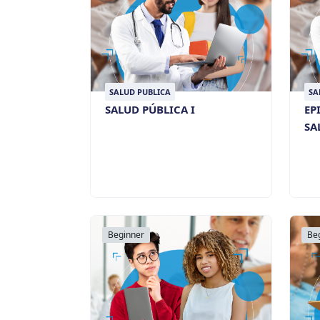
SALUD PUBLICA
SA
SALUD PÚBLICA I
EP
SA
Beginner
Be