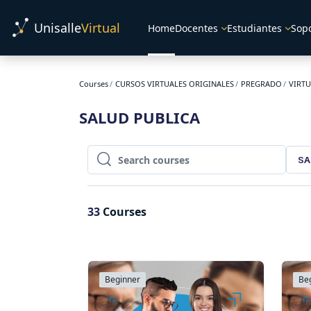
Skip to main content
Unisalle
Virtual
Home
Docentes
Estudiantes
Sop
Courses
CURSOS VIRTUALES ORIGINALES
PREGRADO
VIRT
SALUD PUBLICA
SA
Search courses
Search courses
33
Courses
Beginner
Be