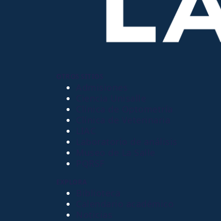
OTROS SITIOS
Admisiones
Ciencia Unisalle
Clínica de Optometría
Clínica de Veterinaria
LIAC
Laboratorio de análisis
Museo de La Salle
PQRSF
EXPLORA
Biblioteca
Calendario académico
Noticias