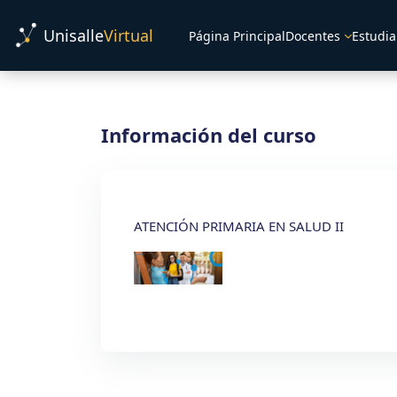
Salta al contenido principal
Unisalle
Virtual
Página Principal
Docentes
Estudia
Información del curso
ATENCIÓN PRIMARIA EN SALUD II