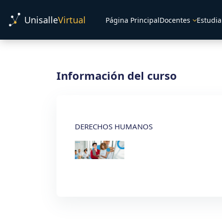
Salta al contenido principal
Unisalle
Virtual
Página Principal
Docentes
Estudia
Información del curso
DERECHOS HUMANOS