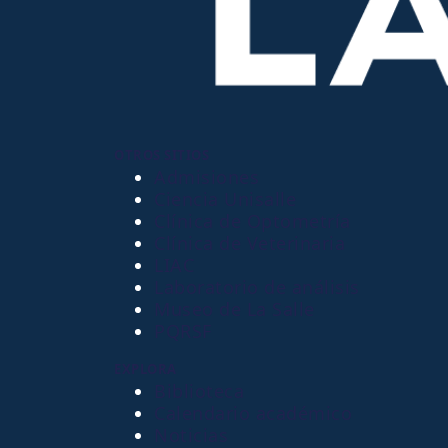
OTROS SITIOS
Admisiones
Ciencia Unisalle
Clínica de Optometría
Clínica de Veterinaria
LIAC
Laboratorio de análisis
Museo de La Salle
PQRSF
EXPLORA
Biblioteca
Calendario académico
Noticias