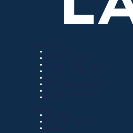
OTROS SITIOS
Admisiones
Ciencia Unisalle
Clínica de Optometría
Clínica de Veterinaria
LIAC
Laboratorio de análisis
Museo de La Salle
PQRSF
EXPLORA
Biblioteca
Calendario académico
Noticias