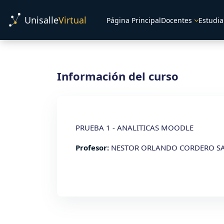
Salta al contenido principal
Unisalle
Virtual
Página Principal
Docentes
Estudia
Información del curso
PRUEBA 1 - ANALITICAS MOODLE
Profesor:
NESTOR ORLANDO CORDERO S