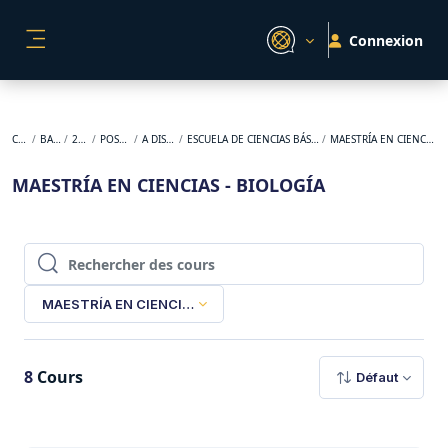
Passer au contenu principal
Connexion
PANNEAU LATÉRAL
Cours
BACKUP
2024-2
POSGRADO
A DISTANCIA
ESCUELA DE CIENCIAS BÁSICAS Y APLICADAS
MAESTRÍA EN CIENCIAS - BIOLOGÍA
MAESTRÍA EN CIENCIAS - BIOLOGÍA
Rechercher des cours
Rechercher des cours
MAESTRÍA EN CIENCIAS - BIOLOGÍA
8
Cours
Défaut