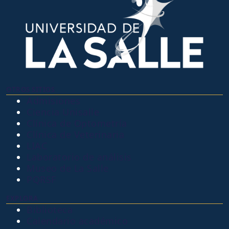
OTROS SITIOS
Admisiones
Ciencia Unisalle
Clínica de Optometría
Clínica de Veterinaria
LIAC
Laboratorio de análisis
Museo de La Salle
PQRSF
EXPLORA
Biblioteca
Calendario académico