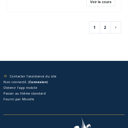
Voir le cours
1
2
(actuel)
Page s
Contacter l’assistance du site
Non connecté. (
Connexion
)
Obtenir l’app mobile
Passer au thème standard
Fourni par
Moodle