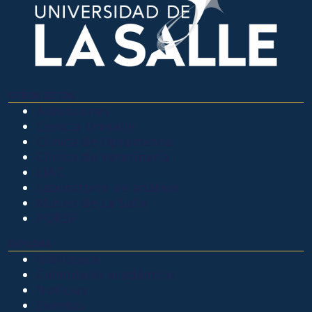
OTROS SITIOS
Admisiones
Ciencia Unisalle
Clínica de Optometría
Clínica de Veterinaria
LIAC
Laboratorio de análisis
Museo de La Salle
PQRSF
EXPLORA
Biblioteca
Calendario académico
Noticias
Eventos