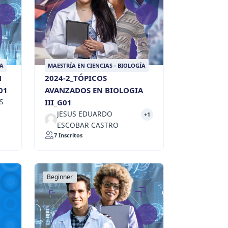
ÍA
MAESTRÍA EN CIENCIAS - BIOLOGÍA
N
2024-2_TÓPICOS
01
AVANZADOS EN BIOLOGIA
S
III_G01
JESUS EDUARDO
+1
ESCOBAR CASTRO
7 Inscritos
Beginner