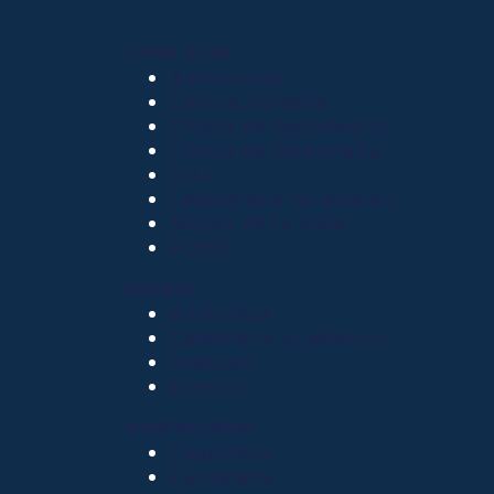
OTROS SITIOS
Admisiones
Ciencia Unisalle
Clínica de Optometría
Clínica de Veterinaria
LIAC
Laboratorio de análisis
Museo de La Salle
PQRSF
EXPLORA
Biblioteca
Calendario académico
Noticias
Eventos
NUESTRAS SEDES
Chapinero
Candelaria