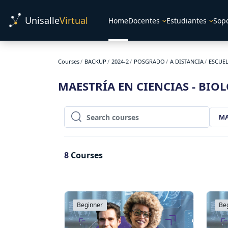
Skip to main content
Unisalle
Virtual
Home
Docentes
Estudiantes
Sop
Courses
BACKUP
2024-2
POSGRADO
A DISTANCIA
ESCUEL
MAESTRÍA EN CIENCIAS - BIO
MA
Search courses
Search courses
8
Courses
Beginner
Be