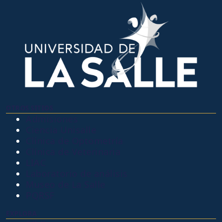
OTROS SITIOS
Admisiones
Ciencia Unisalle
Clínica de Optometría
Clínica de Veterinaria
LIAC
Laboratorio de análisis
Museo de La Salle
PQRSF
EXPLORA