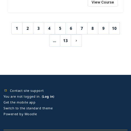
View Course
1
2
3
4
5
6
7
8
9
10
(current)
…
13
Next page
Contact site support
You are not logged in. (
Log in
)
Get the mobile app
Switch to the standard theme
Powered by
Moodle