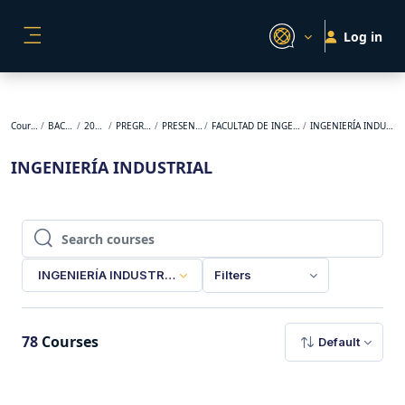
Skip to main content
Log in
SIDE PANEL
Courses
BACKUP
2024-2
PREGRADO
PRESENCIAL
FACULTAD DE INGENIERÍA
INGENIERÍA INDUSTRIAL
INGENIERÍA INDUSTRIAL
Search courses
Search courses
INGENIERÍA INDUSTRIAL
Filters
78
Courses
Default