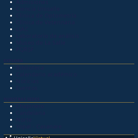
Admisiones
Ciencia Unisalle
Clínica de Optometría
Clínica de Veterinaria
LIAC
Laboratorio de análisis
Museo de La Salle
PQRSF
EXPLORA
Biblioteca
Calendario académico
Noticias
Eventos
NUESTRAS SEDES
Chapinero
Candelaria
Norte
Yopal - Casanare