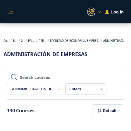
Skip to main content
Log in
SIDE PANEL
Courses
BACKUP
2024-1
PREGRADO
PRESENCIAL
FACULTAD DE ECONOMÍA, EMPRESA Y DESARROLLO SOSTENIBLE
ADMINISTRACIÓN DE EMPRESAS
ADMINISTRACIÓN DE EMPRESAS
Search courses
Search courses
ADMINISTRACIÓN DE EMPRESAS
Filters
130
Courses
Default