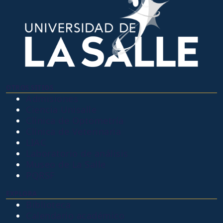
OTROS SITIOS
Admisiones
Ciencia Unisalle
Clínica de Optometría
Clínica de Veterinaria
LIAC
Laboratorio de análisis
Museo de La Salle
PQRSF
EXPLORA
Biblioteca
Calendario académico