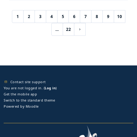
1
2
3
4
5
6
7
8
9
10
(current)
…
22
Next page
Contact site support
You are not logged in. (
Log in
)
Get the mobile app
Switch to the standard theme
Powered by
Moodle