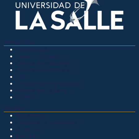
OTROS SITIOS
Admisiones
Ciencia Unisalle
Clínica de Optometría
Clínica de Veterinaria
LIAC
Laboratorio de análisis
Museo de La Salle
PQRSF
EXPLORA
Biblioteca
Calendario académico
Noticias
Eventos