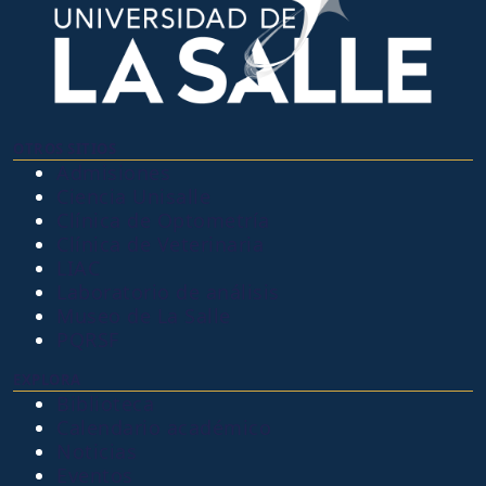
OTROS SITIOS
Admisiones
Ciencia Unisalle
Clínica de Optometría
Clínica de Veterinaria
LIAC
Laboratorio de análisis
Museo de La Salle
PQRSF
EXPLORA
Biblioteca
Calendario académico
Noticias
Eventos