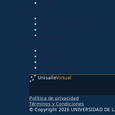
PQRSF
EXPLORA
Biblioteca
Calendario académico
Noticias
Eventos
NUESTRAS SEDES
Chapinero
Candelaria
Norte
Yopal - Casanare
Unisalle
Virtual
Política de privacidad
Términos y Condiciones
© Copyright 2026 UNIVERSIDAD DE L