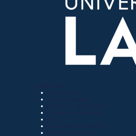
OTROS SITIOS
Admisiones
Ciencia Unisalle
Clínica de Optometría
Clínica de Veterinaria
LIAC
Laboratorio de análisis
Museo de La Salle